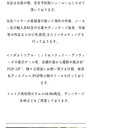
当店は当面の間、完全予約制ショールームとさせて
頂いております。
当店バイヤーが直接選び抜いた海外の作家、メーカ
ー及び輸入衣料及び古着やヴィンテージ家具、作家
等の作品などの小売,卸売,またコンサルティングを
行っております。
インダストリアル・ミッドセンチュリー・アンティ
ークの展示ケース等、店舗什器から撮影や展示会"
POP-UP
"、様々な用途にお使い頂ける什器、家具
＆ディスプレイ/POP等小物のリースも行っており
ます。
リメイク商材用のウエス•生地•商品、ヴィンテージ
生地などもご用意しております。