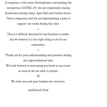
In response to the latest developments surrounding the
coronavirus (COVID-19), we are temporarily closing
showroom starting today, April 2nd until further notice.
This is temporary and we are implementing a plan to
support our teams during this time.
•
This is a difficult decision for any business to make,
but we believe it is the right thing to do for our
community.
•
Thank you for your understanding and patience during
this unprecedented time.
We look forward to welcoming you back to our stores
as soon as we are able to reopen.
𓀬
We wish you and your families the very best.
northwood Crew