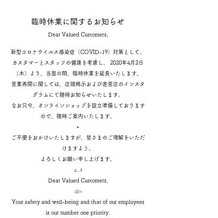
臨時休業に関するお知らせ
Dear Valued Customers,
新型コロナウイルス感染症（COVID-19）対策として、
カスタマーとスタッフの健康を考慮し、 2020年4月2日
（木）より、当面の間、臨時休業を延長いたします。
営業再開に関しては、店頭掲示および直営店のインスタ
グラムにて随時お知らせいたします。
なお只今、オンラインショップを設立準備しております
ので、随時ご案内いたします。
•
ご不便をおかけいたしますが、皆さまのご理解をいただ
けますよう、
よろしくお願い申し上げます。
𓂠
Dear Valued Customers,
𓂫
Your safety and well-being and that of our employees
is our number one priority.